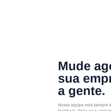
Mude ago
sua empr
a gente.
Nossa equipe está sempre à
feedback. Sinta-se à vontad